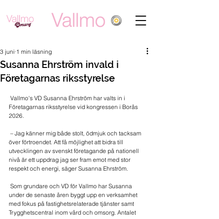
3 juni
1 min läsning
Susanna Ehrström invald i
Företagarnas riksstyrelse
 Vallmo's VD Susanna Ehrström har valts in i 
Företagarnas riksstyrelse vid kongressen i Borås 
2026.
 – Jag känner mig både stolt, ödmjuk och tacksam 
över förtroendet. Att få möjlighet att bidra till 
utvecklingen av svenskt företagande på nationell 
nivå är ett uppdrag jag ser fram emot med stor 
respekt och energi, säger Susanna Ehrström.
 Som grundare och VD för Vallmo har Susanna 
under de senaste åren byggt upp en verksamhet 
med fokus på fastighetsrelaterade tjänster samt 
Trygghetscentral inom vård och omsorg. Antalet 