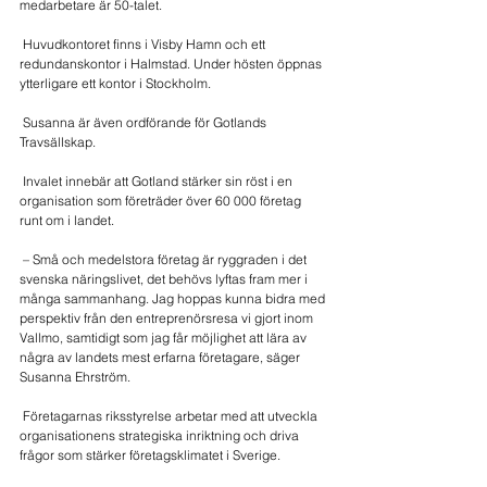
medarbetare är 50-talet.
 Huvudkontoret finns i Visby Hamn och ett 
redundanskontor i Halmstad. Under hösten öppnas 
ytterligare ett kontor i Stockholm.
 Susanna är även ordförande för Gotlands 
Travsällskap.
 Invalet innebär att Gotland stärker sin röst i en 
organisation som företräder över 60 000 företag 
runt om i landet.
 – Små och medelstora företag är ryggraden i det 
svenska näringslivet, det behövs lyftas fram mer i 
många sammanhang. Jag hoppas kunna bidra med 
perspektiv från den entreprenörsresa vi gjort inom 
Vallmo, samtidigt som jag får möjlighet att lära av 
några av landets mest erfarna företagare, säger 
Susanna Ehrström.
 Företagarnas riksstyrelse arbetar med att utveckla 
organisationens strategiska inriktning och driva 
frågor som stärker företagsklimatet i Sverige.  