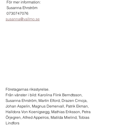
 För mer information:
 Susanna Ehrström
 0730747076
susanna@vallmo.se
Företagarnas riksstyrelse. 
Från vänster i bild: Karolina Flink Berndtsson, 
Susanna Ehrström, Martin Elford, Drazen Crnoja, 
Johan Aspelin, Magnus Demervall, Patrik Ekman, 
Halldora Von Koenigsegg, Mathias Eriksson, Petra 
Örjegren, Alfred Appelros, Matilda Mielind, Tobias 
Lindfors