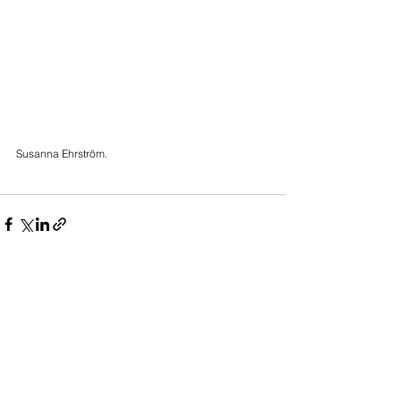
Susanna Ehrström.
Kommentarer
Skriv en kommentar...