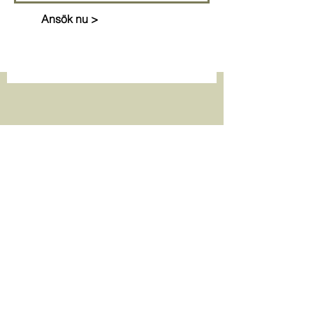
Ansök nu >
kontakt@vallmo.se
VALLMO AB
Skeppsbron 24,
621 57 Visby
Sperlingsgatan 5
,
302 48 Halmstad
+46498657800
Om oss
Kontakt
Lediga jobb
Sekretesspolicy