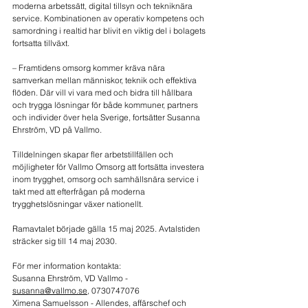
moderna arbetssätt, digital tillsyn och tekniknära 
service. Kombinationen av operativ kompetens och 
samordning i realtid har blivit en viktig del i bolagets 
fortsatta tillväxt.
– Framtidens omsorg kommer kräva nära 
samverkan mellan människor, teknik och effektiva 
flöden. Där vill vi vara med och bidra till hållbara 
och trygga lösningar för både kommuner, partners 
och individer över hela Sverige, fortsätter Susanna 
Ehrström, VD på Vallmo.
Tilldelningen skapar fler arbetstillfällen och 
möjligheter för Vallmo Omsorg att fortsätta investera 
inom trygghet, omsorg och samhällsnära service i 
takt med att efterfrågan på moderna 
trygghetslösningar växer nationellt.
Ramavtalet började gälla 15 maj 2025. Avtalstiden 
sträcker sig till 14 maj 2030.
För mer information kontakta:
Susanna Ehrström, VD Vallmo - 
susanna@vallmo.se
, 0730747076
Ximena Samuelsson - Allendes, affärschef och 