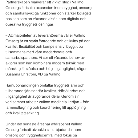
Partnerskapen markerar ett viktigt steg i Vallmo 
Omsorgs fortsatta expansion inom trygghet, omsorg 
och samhällsviktiga funktioner och stärker bolagets 
position som en växande aktör inom digitala och 
operativa trygghetslösningar.
– Att majoriteten av leverantörerna väljer Vallmo 
Omsorg är ett starkt förtroende och ett kvitto på den 
kvalitet, flexibilitet och kompetens vi byggt upp 
tillsammans med våra medarbetare och 
samarbetspartners. Vi ser ett växande behov av 
aktörer som kan kombinera modern teknik med 
mänsklig förståelse och hög tillgänglighet, säger 
Susanna Ehrström, VD på Vallmo.
Ramupphandlingen omfattar trygghetslarm och 
tillhörande tjänster där kvalitet, driftsäkerhet och 
tillgänglighet är avgörande delar. Genom sin 
verksamhet arbetar Vallmo med hela kedjan – från 
larmmottagning och koordinering till uppföljning 
och kvalitetssäkring.
Under det senaste året har affärsbenet Vallmo 
Omsorg fortsatt utveckla sitt erbjudande inom 
omsorg och trygghetscentral med fokus på 