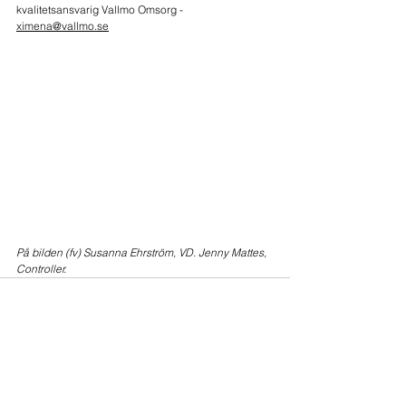
kvalitetsansvarig Vallmo Omsorg - 
ximena@vallmo.se
På bilden (fv) Susanna Ehrström, VD. Jenny Mattes, 
Controller.
Kommentarer